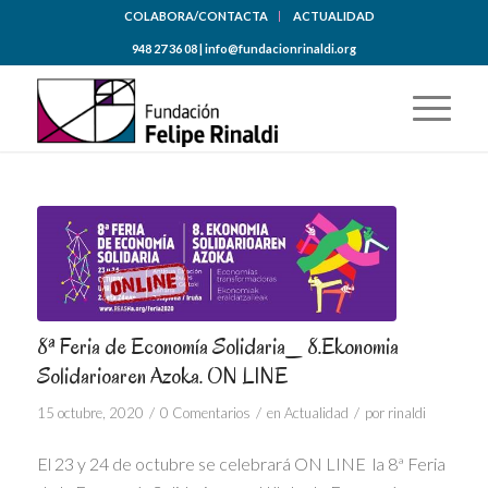
COLABORA/CONTACTA
ACTUALIDAD
948 27 36 08 | info@fundacionrinaldi.org
8ª Feria de Economía Solidaria_ 8.Ekonomia
Solidarioaren Azoka. ON LINE
/
/
/
15 octubre, 2020
0 Comentarios
en
Actualidad
por
rinaldi
El 23 y 24 de octubre se celebrará ON LINE la 8ª Feria